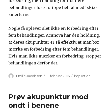
forbedring, men har brug for lidt flere
behandlinger for at slippe helt af med iskias
smerterne.
Nogle få oplever slet ikke en forbedring efter
fem behandlinger. Acunova har den holdning,
at deres akupunktur er så effektiv, at man bør
mærke en forbedring efter fem behandlinger.
Hvis man ikke mærker en forbedring, stopper
behandlingen derfor der.
Forfatter
Udgivet
Kategorier
Emilie Jacobsen
11. februar 2016
inspiration
Prøv akupunktur mod
ondt i benene