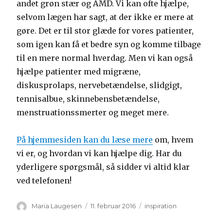
andet grøn stær og AMD. Vi kan ofte hjælpe,
selvom lægen har sagt, at der ikke er mere at
gøre. Det er til stor glæde for vores patienter,
som igen kan få et bedre syn og komme tilbage
til en mere normal hverdag. Men vi kan også
hjælpe patienter med migræne,
diskusprolaps, nervebetændelse, slidgigt,
tennisalbue, skinnebensbetændelse,
menstruationssmerter og meget mere.
På hjemmesiden kan du læse mere
om, hvem
vi er, og hvordan vi kan hjælpe dig. Har du
yderligere spørgsmål, så sidder vi altid klar
ved telefonen!
Forfatter
Udgivet
Kategorier
Maria Laugesen
11. februar 2016
inspiration