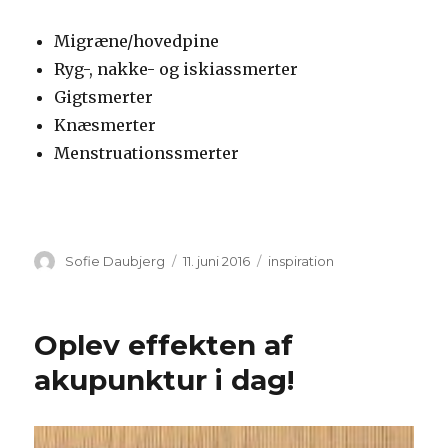
Migræne/hovedpine
Ryg-, nakke- og iskiassmerter
Gigtsmerter
Knæsmerter
Menstruationssmerter
Forfatter
Udgivet
Kategorier
Sofie Daubjerg
11. juni 2016
inspiration
Oplev effekten af
akupunktur i dag!