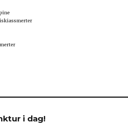
pine
 iskiassmerter
merter
ktur i dag!