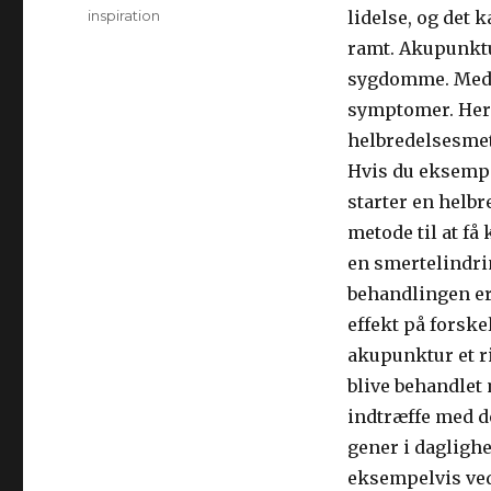
Kategorier
inspiration
lidelse, og det
ramt. Akupunktu
sygdomme. Med 
symptomer. Her 
helbredelsesmet
Hvis du eksempel
starter en helbr
metode til at få
en smertelindri
behandlingen e
effekt på forske
akupunktur et ri
blive behandlet
indtræffe med d
gener i dagligh
eksempelvis ve