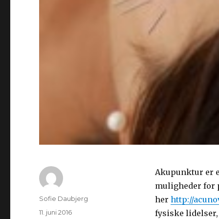
Akupunktur er e
muligheder for
Forfatter
Sofie Daubjerg
her
http://acuno
Udgivet
11. juni 2016
fysiske lidelser