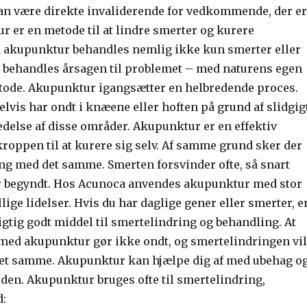
 kan være direkte invaliderende for vedkommende, der er
r er en metode til at lindre smerter og kurere
akupunktur behandles nemlig ikke kun smerter eller
behandles årsagen til problemet – med naturens egen
ode. Akupunktur igangsætter en helbredende proces.
vis har ondt i knæene eller hoften på grund af slidgigt
edelse af disse områder. Akupunktur er en effektiv
 kroppen til at kurere sig selv. Af samme grund sker der
ng med det samme. Smerten forsvinder ofte, så snart
r begyndt. Hos Acunoca anvendes akupunktur med stor
llige lidelser. Hvis du har daglige gener eller smerter, e
gtig godt middel til smertelindring og behandling. At
 med akupunktur gør ikke ondt, og smertelindringen vil
et samme. Akupunktur kan hjælpe dig af med ubehag o
eden. Akupunktur bruges ofte til smertelindring,
d: