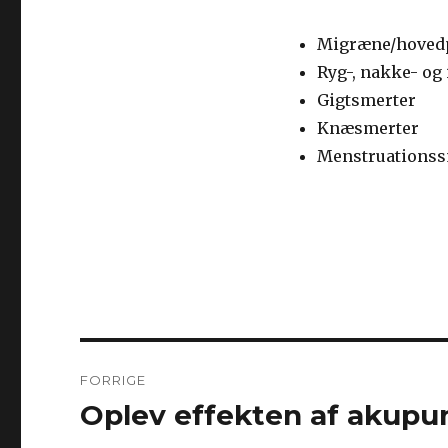
Migræne/hoved
Ryg-, nakke- og
Gigtsmerter
Knæsmerter
Menstruationss
Indlægsnavigation
FORRIGE
Oplev effekten af akupun
Forrige
indlæg: