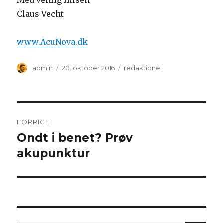
Med venlig hilsen
Claus Vecht
www.AcuNova.dk
Forfatter
Udgivet
Kategorier
admin
20. oktober 2016
redaktionel
Indlægsnavigation
FORRIGE
Ondt i benet? Prøv
Forrige
indlæg:
akupunktur