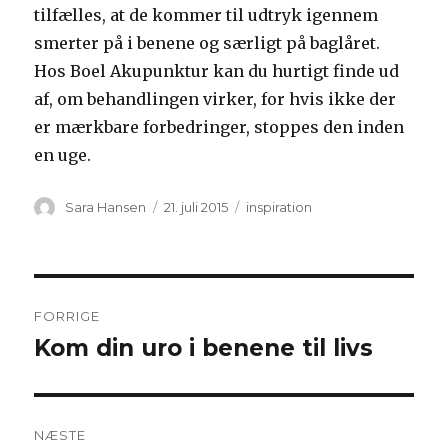
tilfælles, at de kommer til udtryk igennem
smerter på i benene og særligt på baglåret.
Hos Boel Akupunktur kan du hurtigt finde ud
af, om behandlingen virker, for hvis ikke der
er mærkbare forbedringer, stoppes den inden
en uge.
Forfatter
Udgivet
Kategorier
Sara Hansen
21. juli 2015
inspiration
Indlægsnavigation
FORRIGE
Kom din uro i benene til livs
Forrige
indlæg:
NÆSTE