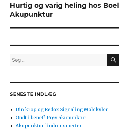
Hurtig og varig heling hos Boel
Næste
indlæg:
Akupunktur
SØ
Søg
efter:
SENESTE INDLÆG
Din krop og Redox Signaling Molekyler
Ondt i benet? Prøv akupunktur
Akupunktur lindrer smerter