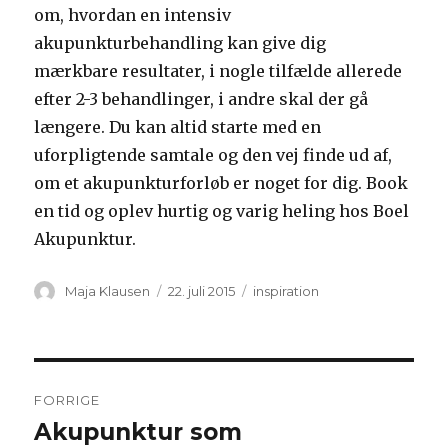
om, hvordan en intensiv
akupunkturbehandling kan give dig
mærkbare resultater, i nogle tilfælde allerede
efter 2-3 behandlinger, i andre skal der gå
længere. Du kan altid starte med en
uforpligtende samtale og den vej finde ud af,
om et akupunkturforløb er noget for dig. Book
en tid og oplev hurtig og varig heling hos Boel
Akupunktur.
Forfatter
Udgivet
Kategorier
Maja Klausen
22. juli 2015
inspiration
Indlægsnavigation
FORRIGE
Akupunktur som
Forrige