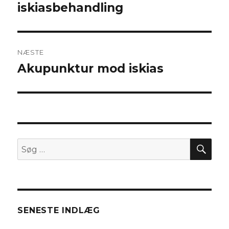
indlæg:
iskiasbehandling
NÆSTE
Akupunktur mod iskias
Næste
indlæg:
SØ
Søg
efter:
SENESTE INDLÆG