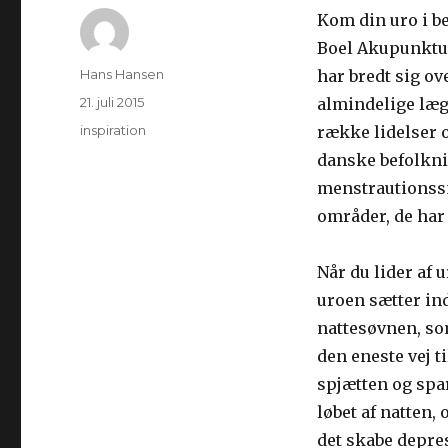
Kom din uro i b
Boel Akupunktur
Forfatter
Hans Hansen
har bredt sig ov
Udgivet
21. juli 2015
almindelige læg
Kategorier
inspiration
række lidelser 
danske befolknin
menstrautionssme
områder, de har
Når du lider af u
uroen sætter ind
nattesøvnen, som
den eneste vej ti
spjætten og spar
løbet af natten,
det skabe depres