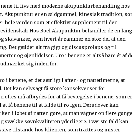
enene til livs med moderne akupunkturbehandling hos
. Akupunktur er en ældgammel, kinesisk tradition, s
er hele verden som et effektivt supplement til den
evidenskab. Hos Boel Akupunktur behandler de en lang
og skavanker, som hvert år rammer en stor del af den
g. Det gælder alt fra gigt og discusprolaps og til
rter og øjenlidelser. Uro i benene er altså bare ét af d
 udmærket sig inden for.
ro i benene, er det særligt i aften- og nattetimerne, at
. Det kan selvsagt få store konsekvenser for
 oftes må afbrydes for at få bevægelse i benene, som e
l at få benene til at falde til ro igen. Derudover kan
ken i løbet af natten gøre, at man vågner op flere gange
 og svække søvnkvaliteten yderligere. I værste fald kan
sive tilstande hos klienten, som trættes og mister