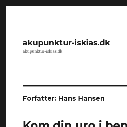
akupunktur-iskias.dk
akupunktur-iskias.dk
Forfatter:
Hans Hansen
Kom din uro i bene