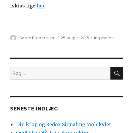
iskias lige
her
Forfatter
Udgivet
Kategorier
Søren Frederiksen
25. august 2015
inspiration
SØ
Søg
efter:
SENESTE INDLÆG
Din krop og Redox Signaling Molekyler
Ondt i benet? Prøv akupunktur